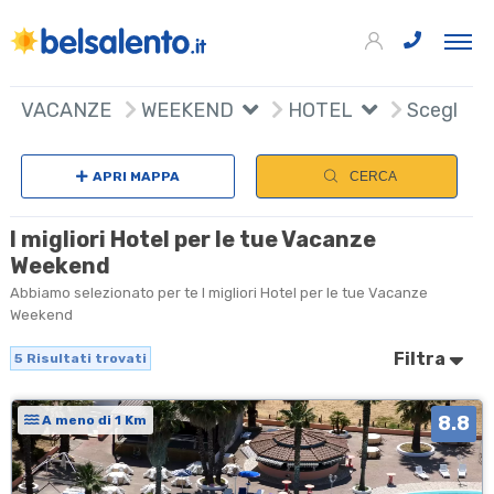
5
+
VACANZE
WEEKEND
HOTEL
Scegli na
−
APRI MAPPA
CERCA
I migliori Hotel per le tue Vacanze
Weekend
Abbiamo selezionato per te I migliori Hotel per le tue Vacanze
Weekend
Filtra
5
Risultati trovati
8.8
A meno di 1 Km