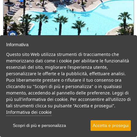
Informativa
Villaggio Hotel Costa Sybaris
Questo sito Web utilizza strumenti di tracciamento che
Calabria > Cassano allo Ionio > Marina di Sibari
memorizzano dati come i cookie per abilitare le funzionalità
80 Camere
essenziali del sito, migliorare l'esperienza utente,
personalizzare le offerte e la pubblicità, effettuare analisi.
Hotel 4 stelle in Calabria, con animazione e cucina tipica, per una
Puoi liberamente prestare o rifiutare il tuo consenso ora
vacanza divertente per tutta la famiglia.
cliccando su "Scopri di più e personalizza" o in qualsiasi
Villaggio
Hotel
momento, accedendo al pannello delle preferenze. Leggi di
più sull'informativa dei cookie. Per acconsentire all’utilizzo di
VEDI SU MAPPA
tali strumenti clicca su pulsante “Accetta e prosegui”.
INFO STRUTTURA
Informativa dei cookie
APRI STRUTTURA
Scopri di più e personalizza
Accetta e prosegui