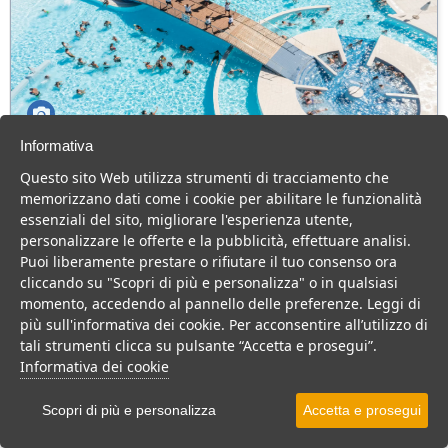
Informativa
Adriano Family Collection
Questo sito Web utilizza strumenti di tracciamento che
Emilia Romagna > Ravenna > Punta Marina
memorizzano dati come i cookie per abilitare le funzionalità
essenziali del sito, migliorare l'esperienza utente,
Camping Village immerso nella natura, animazione, parco
personalizzare le offerte e la pubblicità, effettuare analisi.
acquatico e buona ristorazione, per una vacanza divertente per
Puoi liberamente prestare o rifiutare il tuo consenso ora
tutta la famiglia.
cliccando su "Scopri di più e personalizza" o in qualsiasi
Villaggio
Residence
Camping
momento, accedendo al pannello delle preferenze. Leggi di
più sull'informativa dei cookie. Per acconsentire all’utilizzo di
VEDI SU MAPPA
tali strumenti clicca su pulsante “Accetta e prosegui”.
INFO STRUTTURA
Informativa dei cookie
APRI STRUTTURA
Scopri di più e personalizza
Accetta e prosegui
PREVENTIVO