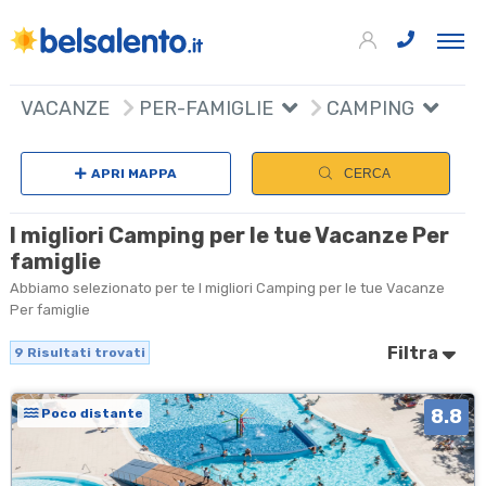
9
+
VACANZE
PER-FAMIGLIE
CAMPING
Sc
−
APRI MAPPA
CERCA
I migliori Camping per le tue Vacanze Per
famiglie
Abbiamo selezionato per te I migliori Camping per le tue Vacanze
Per famiglie
Filtra
9
Risultati trovati
8.8
Poco distante