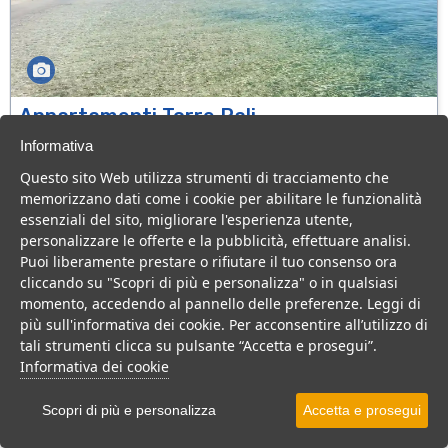
Appartamenti Torre Pali
Puglia > Salve > Torre Pali
Informativa
Questo sito Web utilizza strumenti di tracciamento che
Appartamenti case vacanza a pochi metri dal mare e dalle
memorizzano dati come i cookie per abilitare le funzionalità
spiagge di Torre Pali in Salento
essenziali del sito, migliorare l'esperienza utente,
Residence
B&B
Casa Vacanza
personalizzare le offerte e la pubblicità, effettuare analisi.
VEDI SU MAPPA
Puoi liberamente prestare o rifiutare il tuo consenso ora
cliccando su "Scopri di più e personalizza" o in qualsiasi
INFO STRUTTURA
momento, accedendo al pannello delle preferenze. Leggi di
più sull'informativa dei cookie. Per acconsentire all’utilizzo di
APRI STRUTTURA
tali strumenti clicca su pulsante “Accetta e prosegui”.
Informativa dei cookie
PREVENTIVO
Scopri di più e personalizza
Accetta e prosegui