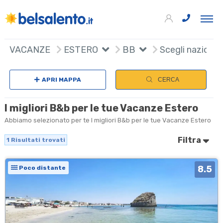
+
VACANZE
ESTERO
BB
Scegli nazione
−
APRI MAPPA
CERCA
I migliori B&b per le tue Vacanze Estero
Abbiamo selezionato per te I migliori B&b per le tue Vacanze Estero
Filtra
1
Risultati trovati
8.5
Poco distante