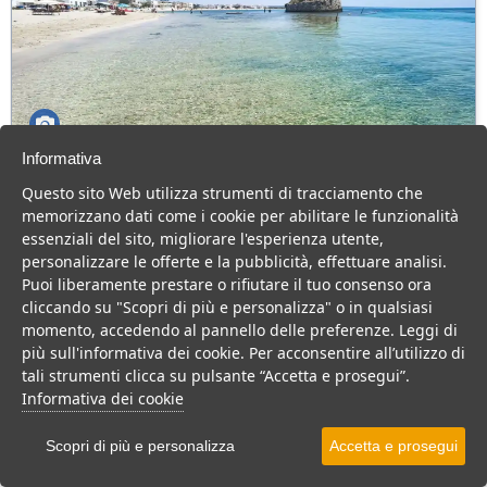
Informativa
Appartamenti Torre Pali
Questo sito Web utilizza strumenti di tracciamento che
Puglia > Salve > Torre Pali
memorizzano dati come i cookie per abilitare le funzionalità
essenziali del sito, migliorare l'esperienza utente,
Appartamenti case vacanza a pochi metri dal mare e dalle
personalizzare le offerte e la pubblicità, effettuare analisi.
spiagge di Torre Pali in Salento
Puoi liberamente prestare o rifiutare il tuo consenso ora
Residence
B&B
Casa Vacanza
cliccando su "Scopri di più e personalizza" o in qualsiasi
momento, accedendo al pannello delle preferenze. Leggi di
VEDI SU MAPPA
più sull'informativa dei cookie. Per acconsentire all’utilizzo di
INFO STRUTTURA
tali strumenti clicca su pulsante “Accetta e prosegui”.
Informativa dei cookie
APRI STRUTTURA
Scopri di più e personalizza
Accetta e prosegui
PREVENTIVO