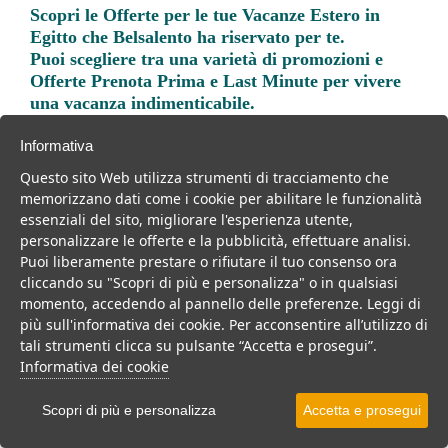
Scopri le
Offerte per le tue Vacanze Estero in
Egitto
che Belsalento ha riservato per te.
Puoi scegliere tra una varietà di promozioni e
Offerte Prenota Prima e Last Minute per vivere
una vacanza indimenticabile.
Informativa
Questo sito Web utilizza strumenti di tracciamento che
memorizzano dati come i cookie per abilitare le funzionalità
essenziali del sito, migliorare l'esperienza utente,
Trova la soluzione migliore per la tua prossima
personalizzare le offerte e la pubblicità, effettuare analisi.
vacanza.
Puoi liberamente prestare o rifiutare il tuo consenso ora
cliccando su "Scopri di più e personalizza" o in qualsiasi
Noi di belsalento.it abbiamo selezionato per te le migliori mete, i
momento, accedendo al pannello delle preferenze. Leggi di
migliori servizi, le migliori offerte per il tuo prossimo viaggio.
più sull'informativa dei cookie. Per acconsentire all’utilizzo di
tali strumenti clicca su pulsante “Accetta e prosegui”.
Informativa dei cookie
Scopri di più e personalizza
Accetta e prosegui