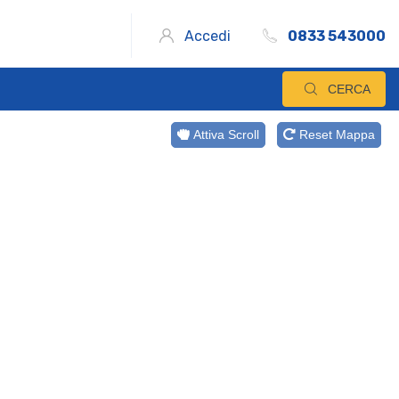
Accedi
0833 543000
CERCA
Attiva Scroll
Reset Mappa