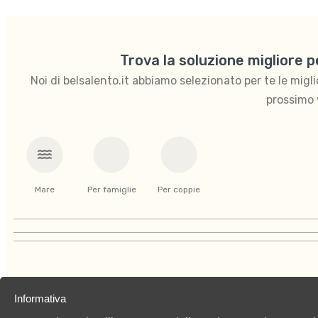
Trova la soluzione migliore 
Noi di belsalento.it abbiamo selezionato per te le migliori
prossimo 
Mare
Per famiglie
Per coppie
Informativa
Chi siamo
Privacy Policy
Cookies Policy
C