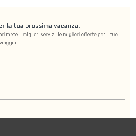
per la tua prossima vacanza.
 mete, i migliori servizi, le migliori offerte per il tuo
viaggio.
ontattaci
Termini e condizioni di vendita