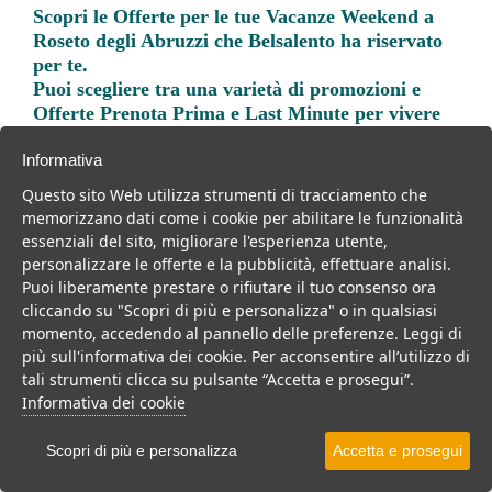
Scopri le
Offerte per le tue Vacanze Weekend a
Roseto degli Abruzzi
che Belsalento ha riservato
per te.
Puoi scegliere tra una varietà di promozioni e
Offerte Prenota Prima e Last Minute per vivere
una vacanza indimenticabile.
Informativa
Questo sito Web utilizza strumenti di tracciamento che
memorizzano dati come i cookie per abilitare le funzionalità
essenziali del sito, migliorare l'esperienza utente,
personalizzare le offerte e la pubblicità, effettuare analisi.
Trova la soluzione migliore per la tua prossima
Puoi liberamente prestare o rifiutare il tuo consenso ora
vacanza.
cliccando su "Scopri di più e personalizza" o in qualsiasi
momento, accedendo al pannello delle preferenze. Leggi di
Noi di belsalento.it abbiamo selezionato per te le migliori mete, i
più sull'informativa dei cookie. Per acconsentire all’utilizzo di
migliori servizi, le migliori offerte per il tuo prossimo viaggio.
tali strumenti clicca su pulsante “Accetta e prosegui”.
Informativa dei cookie
Scopri di più e personalizza
Accetta e prosegui