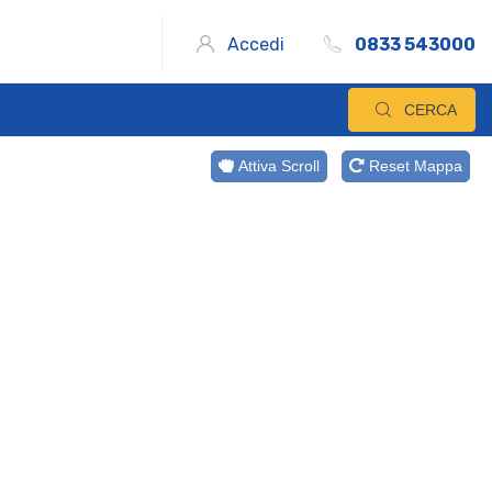
Accedi
0833 543000
CERCA
Attiva Scroll
Reset Mappa