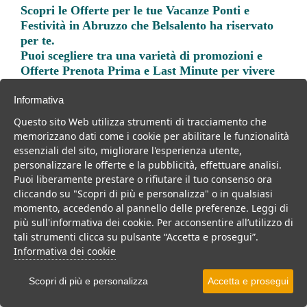
Scopri le
Offerte per le tue Vacanze Ponti e
Festività in Abruzzo
che Belsalento ha riservato
per te.
Puoi scegliere tra una varietà di promozioni e
Offerte Prenota Prima e Last Minute per vivere
una vacanza indimenticabile.
Informativa
Questo sito Web utilizza strumenti di tracciamento che
memorizzano dati come i cookie per abilitare le funzionalità
essenziali del sito, migliorare l'esperienza utente,
personalizzare le offerte e la pubblicità, effettuare analisi.
Trova la soluzione migliore per la tua prossima
Puoi liberamente prestare o rifiutare il tuo consenso ora
vacanza.
cliccando su "Scopri di più e personalizza" o in qualsiasi
momento, accedendo al pannello delle preferenze. Leggi di
Noi di belsalento.it abbiamo selezionato per te le migliori mete, i
più sull'informativa dei cookie. Per acconsentire all’utilizzo di
migliori servizi, le migliori offerte per il tuo prossimo viaggio.
tali strumenti clicca su pulsante “Accetta e prosegui”.
Informativa dei cookie
Scopri di più e personalizza
Accetta e prosegui