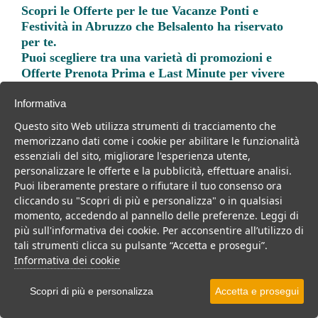
Scopri le
Offerte per le tue Vacanze Ponti e
Festività in Abruzzo
che Belsalento ha riservato
per te.
Puoi scegliere tra una varietà di promozioni e
Offerte Prenota Prima e Last Minute per vivere
una vacanza indimenticabile.
Informativa
Questo sito Web utilizza strumenti di tracciamento che
memorizzano dati come i cookie per abilitare le funzionalità
essenziali del sito, migliorare l'esperienza utente,
personalizzare le offerte e la pubblicità, effettuare analisi.
Trova la soluzione migliore per la tua prossima
Puoi liberamente prestare o rifiutare il tuo consenso ora
vacanza.
cliccando su "Scopri di più e personalizza" o in qualsiasi
momento, accedendo al pannello delle preferenze. Leggi di
Noi di belsalento.it abbiamo selezionato per te le migliori mete, i
più sull'informativa dei cookie. Per acconsentire all’utilizzo di
migliori servizi, le migliori offerte per il tuo prossimo viaggio.
tali strumenti clicca su pulsante “Accetta e prosegui”.
Informativa dei cookie
Scopri di più e personalizza
Accetta e prosegui