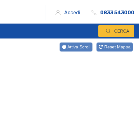
Accedi
0833 543000
CERCA
Attiva Scroll
Reset Mappa