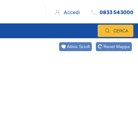
Accedi
0833 543000
CERCA
Attiva Scroll
Reset Mappa