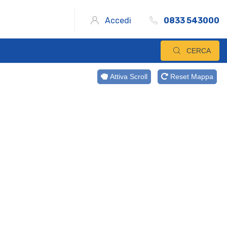
Accedi
0833 543000
CERCA
Attiva Scroll
Reset Mappa