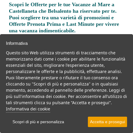
Scopri le
Offerte per le tue Vacanze al Mare a
Castellaneta
che Belsalento ha riservato per te.
Puoi scegliere tra una varietà di promozioni e
Offerte Prenota Prima e Last Minute per vivere
una vacanza indimenticabile.
Informativa
Questo sito Web utilizza strumenti di tracciamento che
memorizzano dati come i cookie per abilitare le funzionalità
essenziali del sito, migliorare l'esperienza utente,
Trova la soluzione migliore per la tua prossima
personalizzare le offerte e la pubblicità, effettuare analisi.
vacanza.
Puoi liberamente prestare o rifiutare il tuo consenso ora
cliccando su "Scopri di più e personalizza" o in qualsiasi
Noi di belsalento.it abbiamo selezionato per te le migliori mete, i
momento, accedendo al pannello delle preferenze. Leggi di
migliori servizi, le migliori offerte per il tuo prossimo viaggio.
più sull'informativa dei cookie. Per acconsentire all’utilizzo di
tali strumenti clicca su pulsante “Accetta e prosegui”.
Informativa dei cookie
Villaggi
Hotel
Scopri di più e personalizza
Accetta e prosegui