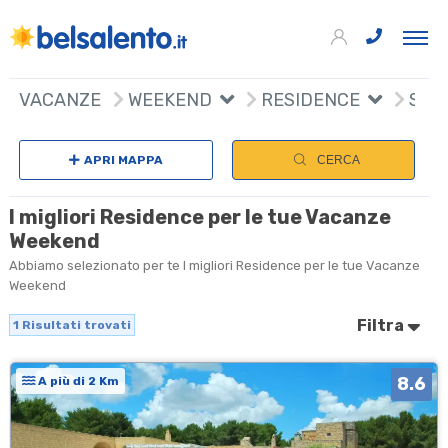
+
VACANZE
WEEKEND
RESIDENCE
Sceg
−
APRI MAPPA
CERCA
I migliori Residence per le tue Vacanze
Weekend
Abbiamo selezionato per te I migliori Residence per le tue Vacanze
Weekend
Filtra
1
Risultati trovati
8.6
A più di 2 Km