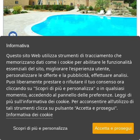
Informativa
Masseria Relais Santa Teresa
Questo sito Web utilizza strumenti di tracciamento che
Puglia > Salento > Gallipoli
memorizzano dati come i cookie per abilitare le funzionalità
31 Camere
essenziali del sito, migliorare l'esperienza utente,
personalizzare le offerte e la pubblicità, effettuare analisi.
Masseria a Gallipoli, immersa nel verde e con piscina. Cucina
Puoi liberamente prestare o rifiutare il tuo consenso ora
ricercata e tanto relax per una vacanza di coppia.
cliccando su "Scopri di più e personalizza" o in qualsiasi
Residence
B&B
momento, accedendo al pannello delle preferenze. Leggi di
più sull'informativa dei cookie. Per acconsentire all’utilizzo di
VEDI SU MAPPA
tali strumenti clicca su pulsante “Accetta e prosegui”.
INFO STRUTTURA
Informativa dei cookie
APRI STRUTTURA
Scopri di più e personalizza
Accetta e prosegui