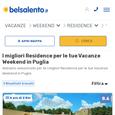
+
VACANZE
WEEKEND
RESIDENCE
−
APRI MAPPA
CERCA
I migliori Residence per le tue Vacanze
Weekend in Puglia
Abbiamo selezionato per te I migliori Residence per le tue Vacanze
Weekend in Puglia
Filtra
1
Risultati trovati
8.6
A più di 2 Km