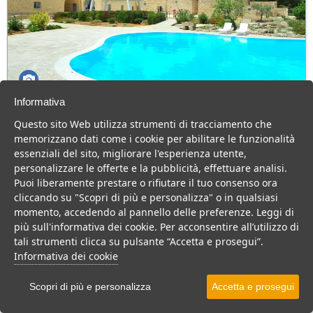
Informativa
Masseria Relais Santa Teresa
Questo sito Web utilizza strumenti di tracciamento che
Puglia > Salento > Gallipoli
memorizzano dati come i cookie per abilitare le funzionalità
31 Camere
essenziali del sito, migliorare l'esperienza utente,
personalizzare le offerte e la pubblicità, effettuare analisi.
Masseria a Gallipoli, immersa nel verde e con piscina. Cucina
Puoi liberamente prestare o rifiutare il tuo consenso ora
ricercata e tanto relax per una vacanza di coppia.
cliccando su "Scopri di più e personalizza" o in qualsiasi
Residence
B&B
momento, accedendo al pannello delle preferenze. Leggi di
più sull'informativa dei cookie. Per acconsentire all’utilizzo di
VEDI SU MAPPA
tali strumenti clicca su pulsante “Accetta e prosegui”.
INFO STRUTTURA
Informativa dei cookie
APRI STRUTTURA
Scopri di più e personalizza
Accetta e prosegui