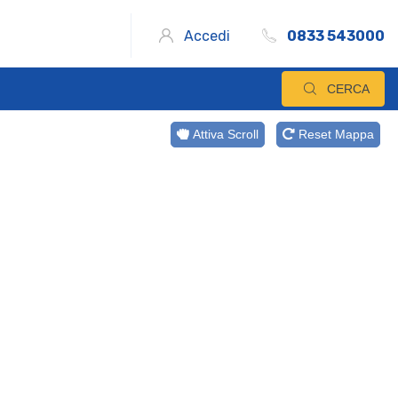
Accedi
0833 543000
CERCA
Attiva Scroll
Reset Mappa