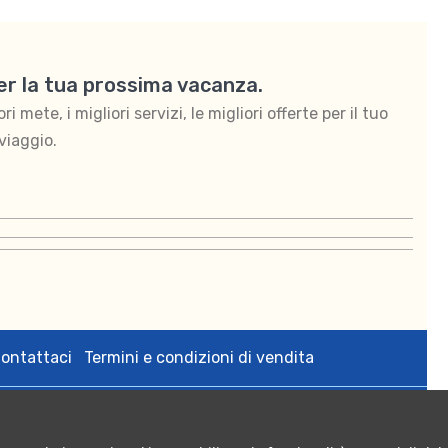
per la tua prossima vacanza.
 mete, i migliori servizi, le migliori offerte per il tuo
viaggio.
ontattaci
Termini e condizioni di vendita
zedigital s.r.l. via Bologna 2 Tricase (Le) p.iva 05108640755;
rese CCIAA di Lecce n. 05108640755 - Numero REA: LE - 342564;