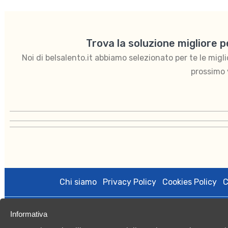
Trova la soluzione migliore 
Noi di belsalento.it abbiamo selezionato per te le migliori
prossimo 
Chi siamo
Privacy Policy
Cookies Policy
C
Informativa
BelSalento di proprietà di Kalintour s.r.l. è gestito da Vacan
licenza amministrativa n.0079508 del 27/10/2020; Registro Imp