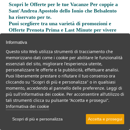
Scopri le
Offerte per le tue Vacanze Per coppie a
Sant'Andrea Apostolo dello Ionio
che Belsalento
ha riservato per te.
Puoi scegliere tra una varietà di promozioni e
Offerte Prenota Prima e Last Minute per vivere
una vacanza indimenticabile.
Informativa
Questo sito Web utilizza strumenti di tracciamento che
memorizzano dati come i cookie per abilitare le funzionalità
essenziali del sito, migliorare l'esperienza utente,
personalizzare le offerte e la pubblicità, effettuare analisi.
Trova la soluzione migliore per la tua prossima
Puoi liberamente prestare o rifiutare il tuo consenso ora
vacanza.
cliccando su "Scopri di più e personalizza" o in qualsiasi
momento, accedendo al pannello delle preferenze. Leggi di
Noi di belsalento.it abbiamo selezionato per te le migliori mete, i
più sull'informativa dei cookie. Per acconsentire all’utilizzo di
migliori servizi, le migliori offerte per il tuo prossimo viaggio.
tali strumenti clicca su pulsante “Accetta e prosegui”.
Informativa dei cookie
Scopri di più e personalizza
Accetta e prosegui