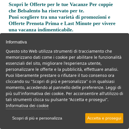
Scopri le
Offerte per le tue Vacanze Per coppie
che Belsalento ha riservato per te.
Puoi scegliere tra una varietà di promozioni e
Offerte Prenota Prima e Last Minute per vivere
una vacanza indimenticabile.
Informativa
Questo sito Web utilizza strumenti di tracciamento che
memorizzano dati come i cookie per abilitare le funzionalità
essenziali del sito, migliorare l'esperienza utente,
Trova la soluzione migliore per la tua prossima
personalizzare le offerte e la pubblicità, effettuare analisi.
vacanza.
Puoi liberamente prestare o rifiutare il tuo consenso ora
cliccando su "Scopri di più e personalizza" o in qualsiasi
Noi di belsalento.it abbiamo selezionato per te le migliori mete, i
momento, accedendo al pannello delle preferenze. Leggi di
migliori servizi, le migliori offerte per il tuo prossimo viaggio.
più sull'informativa dei cookie. Per acconsentire all’utilizzo di
tali strumenti clicca su pulsante “Accetta e prosegui”.
Informativa dei cookie
Scopri di più e personalizza
Accetta e prosegui
Mare
Ponti e Festività