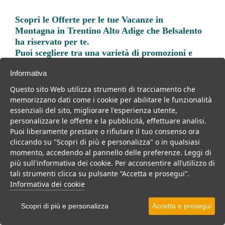
Scopri le
Offerte per le tue Vacanze in
Montagna in Trentino Alto Adige
che Belsalento
ha riservato per te.
Puoi scegliere tra una varietà di promozioni e
Offerte Prenota Prima e Last Minute per vivere
Informativa
una vacanza indimenticabile.
Questo sito Web utilizza strumenti di tracciamento che
memorizzano dati come i cookie per abilitare le funzionalità
essenziali del sito, migliorare l'esperienza utente,
personalizzare le offerte e la pubblicità, effettuare analisi.
Puoi liberamente prestare o rifiutare il tuo consenso ora
Trova la soluzione migliore per la tua prossima
cliccando su "Scopri di più e personalizza" o in qualsiasi
vacanza.
momento, accedendo al pannello delle preferenze. Leggi di
più sull'informativa dei cookie. Per acconsentire all’utilizzo di
Noi di belsalento.it abbiamo selezionato per te le migliori mete, i
tali strumenti clicca su pulsante “Accetta e prosegui”.
migliori servizi, le migliori offerte per il tuo prossimo viaggio.
Informativa dei cookie
Scopri di più e personalizza
Accetta e prosegui
Resort
Hotel