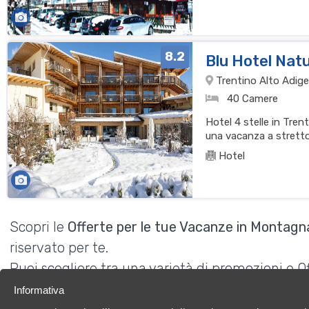
8.2
Blu Hotel Nat
Trentino Alto Adige 
40 Camere
Hotel 4 stelle in Tre
una vacanza a stretto
Hotel
Scopri le
Offerte per le tue Vacanze in Montagna
riservato per te.
Puoi scegliere tra una varietà di promozioni e 
una vacanza indimenticabile.
Informativa