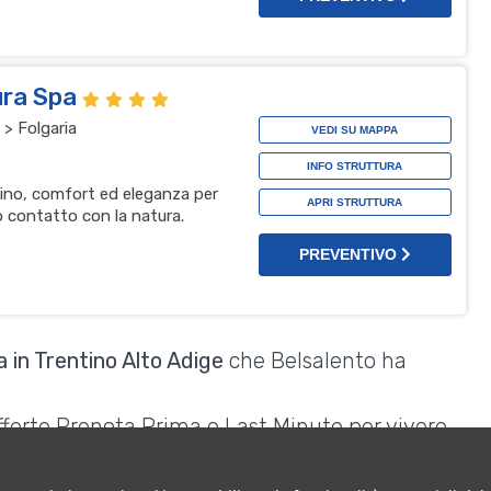
ura Spa
> Folgaria
VEDI SU MAPPA
INFO STRUTTURA
ntino, comfort ed eleganza per
APRI STRUTTURA
 contatto con la natura.
PREVENTIVO
 in Trentino Alto Adige
che Belsalento ha
Offerte Prenota Prima e Last Minute per vivere