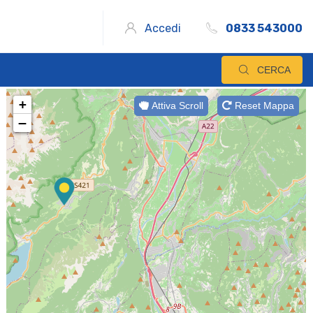
Accedi
0833 543000
CERCA
+
Attiva Scroll
Reset Mappa
−