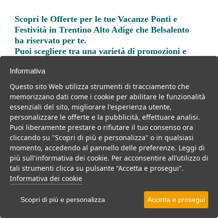
Scopri le
Offerte per le tue Vacanze Ponti e
Festività in Trentino Alto Adige
che Belsalento
ha riservato per te.
Puoi scegliere tra una varietà di promozioni e
Offerte Prenota Prima e Last Minute per vivere
Informativa
una vacanza indimenticabile.
Questo sito Web utilizza strumenti di tracciamento che
memorizzano dati come i cookie per abilitare le funzionalità
essenziali del sito, migliorare l'esperienza utente,
personalizzare le offerte e la pubblicità, effettuare analisi.
Puoi liberamente prestare o rifiutare il tuo consenso ora
Trova la soluzione migliore per la tua prossima
cliccando su "Scopri di più e personalizza" o in qualsiasi
vacanza.
momento, accedendo al pannello delle preferenze. Leggi di
più sull'informativa dei cookie. Per acconsentire all’utilizzo di
Noi di belsalento.it abbiamo selezionato per te le migliori mete, i
tali strumenti clicca su pulsante “Accetta e prosegui”.
migliori servizi, le migliori offerte per il tuo prossimo viaggio.
Informativa dei cookie
Scopri di più e personalizza
Accetta e prosegui
Hotel