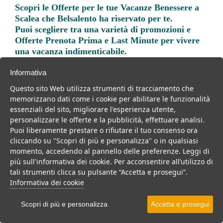
Scopri le
Offerte per le tue Vacanze Benessere a
Scalea
che Belsalento ha riservato per te.
Puoi scegliere tra una varietà di promozioni e
Offerte Prenota Prima e Last Minute per vivere
una vacanza indimenticabile.
Informativa
Questo sito Web utilizza strumenti di tracciamento che
memorizzano dati come i cookie per abilitare le funzionalità
essenziali del sito, migliorare l'esperienza utente,
Trova la soluzione migliore per la tua prossima
personalizzare le offerte e la pubblicità, effettuare analisi.
vacanza.
Puoi liberamente prestare o rifiutare il tuo consenso ora
cliccando su "Scopri di più e personalizza" o in qualsiasi
Noi di belsalento.it abbiamo selezionato per te le migliori mete, i
momento, accedendo al pannello delle preferenze. Leggi di
migliori servizi, le migliori offerte per il tuo prossimo viaggio.
più sull'informativa dei cookie. Per acconsentire all’utilizzo di
tali strumenti clicca su pulsante “Accetta e prosegui”.
Informativa dei cookie
Scopri di più e personalizza
Accetta e prosegui