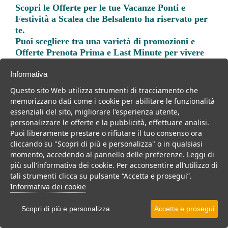
Scopri le
Offerte per le tue Vacanze Ponti e
Festività a Scalea
che Belsalento ha riservato per
te.
Puoi scegliere tra una varietà di promozioni e
Offerte Prenota Prima e Last Minute per vivere
una vacanza indimenticabile.
Informativa
Questo sito Web utilizza strumenti di tracciamento che
memorizzano dati come i cookie per abilitare le funzionalità
essenziali del sito, migliorare l'esperienza utente,
personalizzare le offerte e la pubblicità, effettuare analisi.
Trova la soluzione migliore per la tua prossima
Puoi liberamente prestare o rifiutare il tuo consenso ora
vacanza.
cliccando su "Scopri di più e personalizza" o in qualsiasi
momento, accedendo al pannello delle preferenze. Leggi di
Noi di belsalento.it abbiamo selezionato per te le migliori mete, i
più sull'informativa dei cookie. Per acconsentire all’utilizzo di
migliori servizi, le migliori offerte per il tuo prossimo viaggio.
tali strumenti clicca su pulsante “Accetta e prosegui”.
Informativa dei cookie
Scopri di più e personalizza
Accetta e prosegui
Villaggi
Hotel