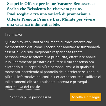
Scopri le
Offerte per le tue Vacanze Benessere a
Scalea
che Belsalento ha riservato per te.
Puoi scegliere tra una varietà di promozioni e
Offerte Prenota Prima e Last Minute per vivere
una vacanza indimenticabile.
Informativa
Questo sito Web utilizza strumenti di tracciamento che
memorizzano dati come i cookie per abilitare le funzionalità
essenziali del sito, migliorare l'esperienza utente,
Trova la soluzione migliore per la tua prossima
personalizzare le offerte e la pubblicità, effettuare analisi.
vacanza.
Puoi liberamente prestare o rifiutare il tuo consenso ora
cliccando su "Scopri di più e personalizza" o in qualsiasi
Noi di belsalento.it abbiamo selezionato per te le migliori mete, i
momento, accedendo al pannello delle preferenze. Leggi di
migliori servizi, le migliori offerte per il tuo prossimo viaggio.
più sull'informativa dei cookie. Per acconsentire all’utilizzo di
tali strumenti clicca su pulsante “Accetta e prosegui”.
Informativa dei cookie
Scopri di più e personalizza
Accetta e prosegui
Mare
Ponti e Festività
Per famiglie