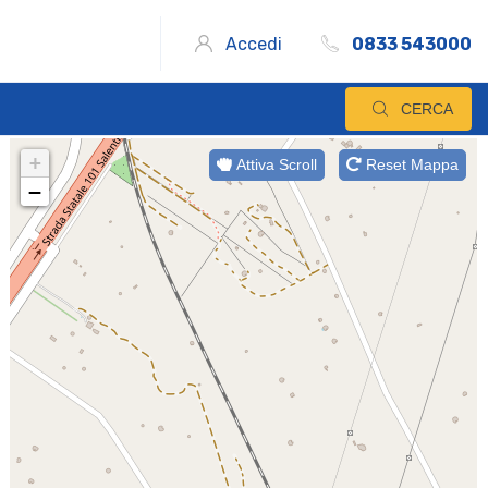
Accedi
0833 543000
CERCA
+
Attiva Scroll
Reset Mappa
−