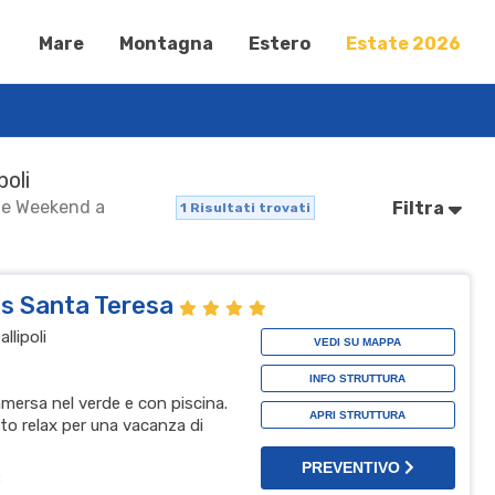
Mare
Montagna
Estero
Estate 2026
poli
nze Weekend a
Filtra
1
Risultati trovati
is Santa Teresa
llipoli
VEDI SU MAPPA
INFO STRUTTURA
immersa nel verde e con piscina.
APRI STRUTTURA
to relax per una vacanza di
PREVENTIVO
B