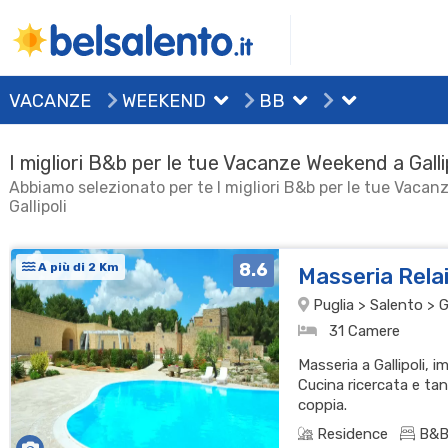
VACANZE
WEEKEND
BB
I migliori B&b per le tue Vacanze Weekend a Galli
Abbiamo selezionato per te I migliori B&b per le tue Vaca
Gallipoli
8.6
A più di 2 Km
Masseria Rela
Puglia > Salento > Ga
31 Camere
Masseria a Gallipoli, 
Cucina ricercata e tan
coppia.
Residence
B&