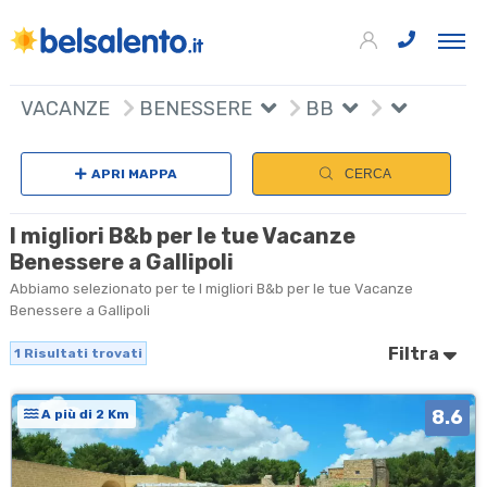
+
VACANZE
BENESSERE
BB
−
APRI MAPPA
CERCA
I migliori B&b per le tue Vacanze
Benessere a Gallipoli
Abbiamo selezionato per te I migliori B&b per le tue Vacanze
Benessere a Gallipoli
Filtra
1
Risultati trovati
8.6
A più di 2 Km