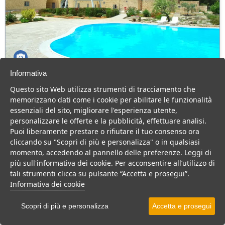
Informativa
Masseria Relais Santa Teresa
Questo sito Web utilizza strumenti di tracciamento che
Puglia > Salento > Gallipoli
memorizzano dati come i cookie per abilitare le funzionalità
31 Camere
essenziali del sito, migliorare l'esperienza utente,
personalizzare le offerte e la pubblicità, effettuare analisi.
Masseria a Gallipoli, immersa nel verde e con piscina. Cucina
Puoi liberamente prestare o rifiutare il tuo consenso ora
ricercata e tanto relax per una vacanza di coppia.
cliccando su "Scopri di più e personalizza" o in qualsiasi
Residence
B&B
momento, accedendo al pannello delle preferenze. Leggi di
più sull'informativa dei cookie. Per acconsentire all’utilizzo di
VEDI SU MAPPA
tali strumenti clicca su pulsante “Accetta e prosegui”.
INFO STRUTTURA
Informativa dei cookie
APRI STRUTTURA
Scopri di più e personalizza
Accetta e prosegui