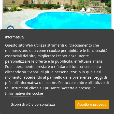
Informativa
Masseria Relais Santa Teresa
Questo sito Web utilizza strumenti di tracciamento che
Puglia > Salento > Gallipoli
memorizzano dati come i cookie per abilitare le funzionalità
31 Camere
essenziali del sito, migliorare l'esperienza utente,
personalizzare le offerte e la pubblicità, effettuare analisi.
Masseria a Gallipoli, immersa nel verde e con piscina. Cucina
Puoi liberamente prestare o rifiutare il tuo consenso ora
ricercata e tanto relax per una vacanza di coppia.
cliccando su "Scopri di più e personalizza" o in qualsiasi
Residence
B&B
momento, accedendo al pannello delle preferenze. Leggi di
più sull'informativa dei cookie. Per acconsentire all’utilizzo di
VEDI SU MAPPA
tali strumenti clicca su pulsante “Accetta e prosegui”.
INFO STRUTTURA
Informativa dei cookie
APRI STRUTTURA
Scopri di più e personalizza
Accetta e prosegui