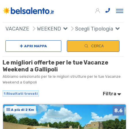
+
VACANZE
WEEKEND
Scegli Tipologia
−
APRI MAPPA
CERCA
Le migliori offerte per le tue Vacanze
Weekend a Gallipoli
Abbiamo selezionato per te le migliori strutture per le tue Vacanze
Weekend a Gallipoli
Filtra
1
Risultati trovati
8.6
A più di 2 Km