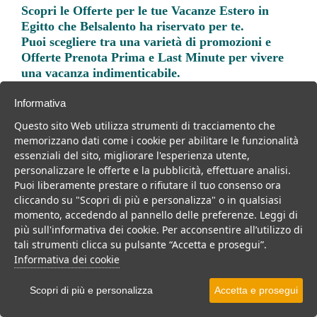
Scopri le
Offerte per le tue Vacanze Estero in
Egitto
che Belsalento ha riservato per te.
Puoi scegliere tra una varietà di promozioni e
Offerte Prenota Prima e Last Minute per vivere
una vacanza indimenticabile.
Informativa
Questo sito Web utilizza strumenti di tracciamento che
memorizzano dati come i cookie per abilitare le funzionalità
essenziali del sito, migliorare l'esperienza utente,
Trova la soluzione migliore per la tua prossima
personalizzare le offerte e la pubblicità, effettuare analisi.
vacanza.
Puoi liberamente prestare o rifiutare il tuo consenso ora
cliccando su "Scopri di più e personalizza" o in qualsiasi
Noi di belsalento.it abbiamo selezionato per te le migliori mete, i
momento, accedendo al pannello delle preferenze. Leggi di
migliori servizi, le migliori offerte per il tuo prossimo viaggio.
più sull'informativa dei cookie. Per acconsentire all’utilizzo di
tali strumenti clicca su pulsante “Accetta e prosegui”.
Informativa dei cookie
Scopri di più e personalizza
Accetta e prosegui
Mare