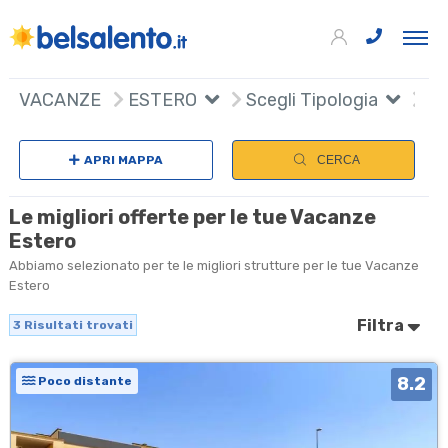
3
+
VACANZE
ESTERO
Scegli Tipologia
Sc
−
APRI MAPPA
CERCA
Le migliori offerte per le tue Vacanze
Estero
Abbiamo selezionato per te le migliori strutture per le tue Vacanze
Estero
Filtra
3
Risultati trovati
8.2
Poco distante