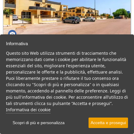
Informativa
Residence Ionian
Questo sito Web utilizza strumenti di tracciamento che
Puglia > Salento > Gallipoli
memorizzano dati come i cookie per abilitare le funzionalità
essenziali del sito, migliorare l'esperienza utente,
Residence a Gallipoli, vicinanza al mare e ai servizi principali,
personalizzare le offerte e la pubblicità, effettuare analisi.
ammessi animali.
Puoi liberamente prestare o rifiutare il tuo consenso ora
Residence
cliccando su "Scopri di più e personalizza" o in qualsiasi
momento, accedendo al pannello delle preferenze. Leggi di
VEDI SU MAPPA
più sull'informativa dei cookie. Per acconsentire all’utilizzo di
INFO STRUTTURA
tali strumenti clicca su pulsante “Accetta e prosegui”.
Informativa dei cookie
APRI STRUTTURA
Scopri di più e personalizza
Accetta e prosegui
PREVENTIVO