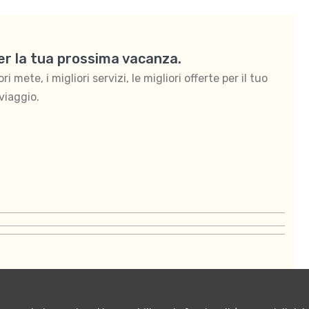
per la tua prossima vacanza.
 mete, i migliori servizi, le migliori offerte per il tuo
viaggio.
ontattaci
Termini e condizioni di vendita