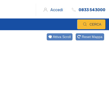
Accedi
0833 543000
CERCA
Attiva Scroll
Reset Mappa