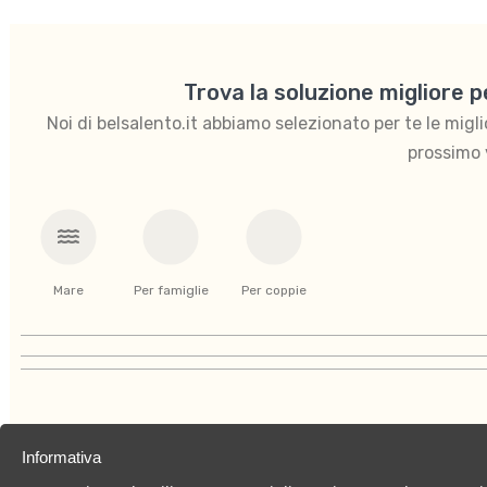
Trova la soluzione migliore 
Noi di belsalento.it abbiamo selezionato per te le migliori
prossimo 
Mare
Per famiglie
Per coppie
Informativa
Chi siamo
Privacy Policy
Cookies Policy
C