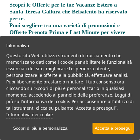
Scopri le
Offerte per le tue Vacanze Estero a
Santa Teresa Gallura
che Belsalento ha riservato
per te.
Puoi scegliere tra una varietà di promozioni e
Offerte Prenota Prima e Last Minute per vivere
una vacanza indimenticabile.
Informativa
Questo sito Web utilizza strumenti di tracciamento che
memorizzano dati come i cookie per abilitare le funzionalità
essenziali del sito, migliorare l'esperienza utente,
personalizzare le offerte e la pubblicità, effettuare analisi.
Trova la soluzione migliore per la tua prossima
Puoi liberamente prestare o rifiutare il tuo consenso ora
vacanza.
cliccando su "Scopri di più e personalizza" o in qualsiasi
momento, accedendo al pannello delle preferenze. Leggi di
Noi di belsalento.it abbiamo selezionato per te le migliori mete, i
più sull'informativa dei cookie. Per acconsentire all’utilizzo di
migliori servizi, le migliori offerte per il tuo prossimo viaggio.
tali strumenti clicca su pulsante “Accetta e prosegui”.
Informativa dei cookie
Scopri di più e personalizza
Accetta e prosegui