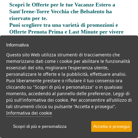
Scopri le
Offerte per le tue Vacanze Estero a
Sant'Irene-Torre Vecchia
che Belsalento ha
riservato per te.
Puoi scegliere tra una varietà di promozioni e
Offerte Prenota Prima e Last Minute per vivere
una vacanza indimenticabile.
Informativa
Questo sito Web utilizza strumenti di tracciamento che
memorizzano dati come i cookie per abilitare le funzionalità
essenziali del sito, migliorare l'esperienza utente,
personalizzare le offerte e la pubblicità, effettuare analisi.
Trova la soluzione migliore per la tua prossima
Puoi liberamente prestare o rifiutare il tuo consenso ora
vacanza.
cliccando su "Scopri di più e personalizza" o in qualsiasi
momento, accedendo al pannello delle preferenze. Leggi di
Noi di belsalento.it abbiamo selezionato per te le migliori mete, i
più sull'informativa dei cookie. Per acconsentire all’utilizzo di
migliori servizi, le migliori offerte per il tuo prossimo viaggio.
tali strumenti clicca su pulsante “Accetta e prosegui”.
Informativa dei cookie
Scopri di più e personalizza
Accetta e prosegui