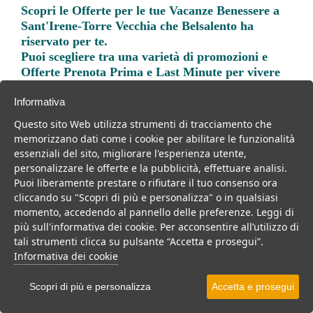
Scopri le
Offerte per le tue Vacanze Benessere a
Sant'Irene-Torre Vecchia
che Belsalento ha
riservato per te.
Puoi scegliere tra una varietà di promozioni e
Offerte Prenota Prima e Last Minute per vivere
una vacanza indimenticabile.
Informativa
Questo sito Web utilizza strumenti di tracciamento che
memorizzano dati come i cookie per abilitare le funzionalità
essenziali del sito, migliorare l'esperienza utente,
personalizzare le offerte e la pubblicità, effettuare analisi.
Trova la soluzione migliore per la tua prossima
Puoi liberamente prestare o rifiutare il tuo consenso ora
vacanza.
cliccando su "Scopri di più e personalizza" o in qualsiasi
momento, accedendo al pannello delle preferenze. Leggi di
Noi di belsalento.it abbiamo selezionato per te le migliori mete, i
più sull'informativa dei cookie. Per acconsentire all’utilizzo di
migliori servizi, le migliori offerte per il tuo prossimo viaggio.
tali strumenti clicca su pulsante “Accetta e prosegui”.
Informativa dei cookie
Scopri di più e personalizza
Accetta e prosegui