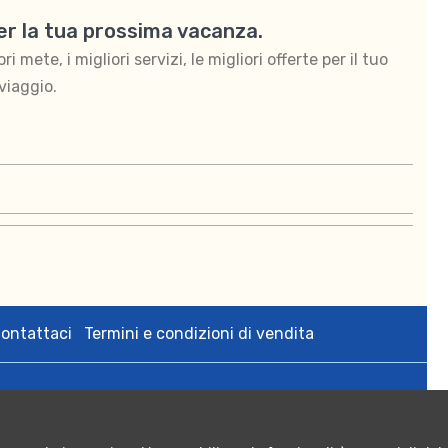
per la tua prossima vacanza.
 mete, i migliori servizi, le migliori offerte per il tuo
viaggio.
ontattaci
Termini e condizioni di vendita
zedigital s.r.l. via Bologna 2 Tricase (Le) p.iva 05108640755;
rese CCIAA di Lecce n. 05108640755 - Numero REA: LE - 342564;
 Euro 10.000,00.