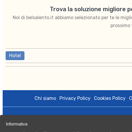
Trova la soluzione migliore 
Noi di belsalento.it abbiamo selezionato per te le migliori
prossimo 
Hotel
Chi siamo
Privacy Policy
Cookies Policy
C
BelSalento di proprietà di Kalintour s.r.l. è gestito da Vacan
Informativa
licenza amministrativa n.0079508 del 27/10/2020; Registro Imp
Capitale Sociale