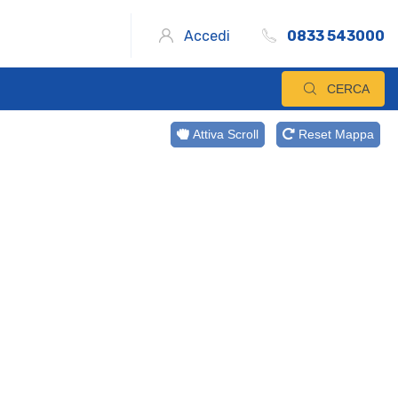
Accedi
0833 543000
CERCA
Attiva Scroll
Reset Mappa