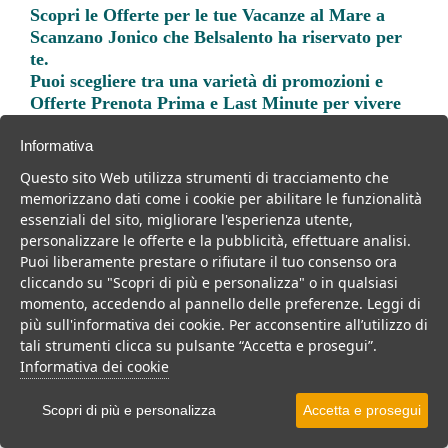
Scopri le
Offerte per le tue Vacanze al Mare a
Scanzano Jonico
che Belsalento ha riservato per
te.
Puoi scegliere tra una varietà di promozioni e
Offerte Prenota Prima e Last Minute per vivere
una vacanza indimenticabile.
Informativa
Questo sito Web utilizza strumenti di tracciamento che
memorizzano dati come i cookie per abilitare le funzionalità
essenziali del sito, migliorare l'esperienza utente,
personalizzare le offerte e la pubblicità, effettuare analisi.
Trova la soluzione migliore per la tua prossima
Puoi liberamente prestare o rifiutare il tuo consenso ora
vacanza.
cliccando su "Scopri di più e personalizza" o in qualsiasi
momento, accedendo al pannello delle preferenze. Leggi di
Noi di belsalento.it abbiamo selezionato per te le migliori mete, i
più sull'informativa dei cookie. Per acconsentire all’utilizzo di
migliori servizi, le migliori offerte per il tuo prossimo viaggio.
tali strumenti clicca su pulsante “Accetta e prosegui”.
Informativa dei cookie
Scopri di più e personalizza
Accetta e prosegui
Villaggi
Resort
Hotel