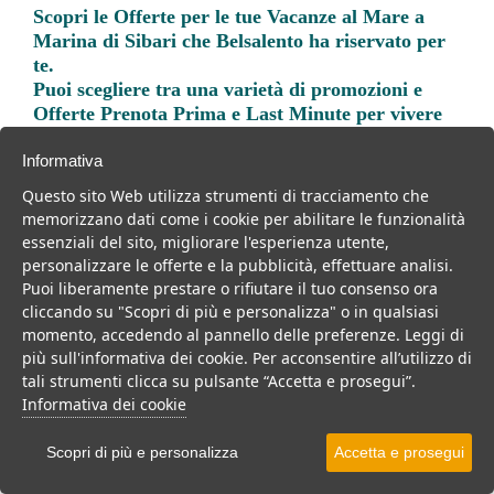
Scopri le
Offerte per le tue Vacanze al Mare a
Marina di Sibari
che Belsalento ha riservato per
te.
Puoi scegliere tra una varietà di promozioni e
Offerte Prenota Prima e Last Minute per vivere
una vacanza indimenticabile.
Informativa
Questo sito Web utilizza strumenti di tracciamento che
memorizzano dati come i cookie per abilitare le funzionalità
essenziali del sito, migliorare l'esperienza utente,
personalizzare le offerte e la pubblicità, effettuare analisi.
Trova la soluzione migliore per la tua prossima
Puoi liberamente prestare o rifiutare il tuo consenso ora
vacanza.
cliccando su "Scopri di più e personalizza" o in qualsiasi
momento, accedendo al pannello delle preferenze. Leggi di
Noi di belsalento.it abbiamo selezionato per te le migliori mete, i
più sull'informativa dei cookie. Per acconsentire all’utilizzo di
migliori servizi, le migliori offerte per il tuo prossimo viaggio.
tali strumenti clicca su pulsante “Accetta e prosegui”.
Informativa dei cookie
Scopri di più e personalizza
Accetta e prosegui
Villaggi
Resort
Hotel
Residence