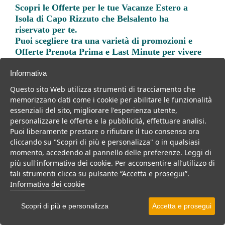
Scopri le
Offerte per le tue Vacanze Estero a
Isola di Capo Rizzuto
che Belsalento ha
riservato per te.
Puoi scegliere tra una varietà di promozioni e
Offerte Prenota Prima e Last Minute per vivere
una vacanza indimenticabile.
Informativa
Questo sito Web utilizza strumenti di tracciamento che
memorizzano dati come i cookie per abilitare le funzionalità
essenziali del sito, migliorare l'esperienza utente,
personalizzare le offerte e la pubblicità, effettuare analisi.
Trova la soluzione migliore per la tua prossima
Puoi liberamente prestare o rifiutare il tuo consenso ora
vacanza.
cliccando su "Scopri di più e personalizza" o in qualsiasi
momento, accedendo al pannello delle preferenze. Leggi di
Noi di belsalento.it abbiamo selezionato per te le migliori mete, i
più sull'informativa dei cookie. Per acconsentire all’utilizzo di
migliori servizi, le migliori offerte per il tuo prossimo viaggio.
tali strumenti clicca su pulsante “Accetta e prosegui”.
Informativa dei cookie
Scopri di più e personalizza
Accetta e prosegui