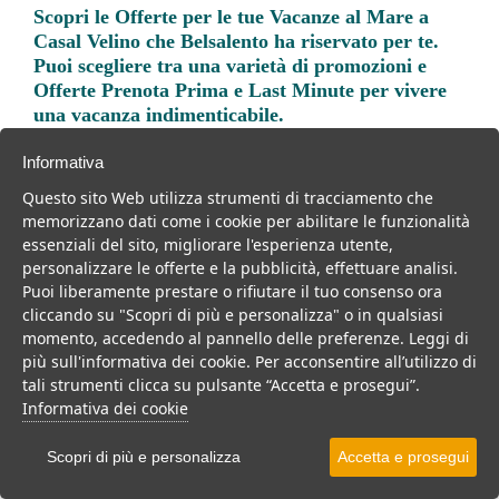
Scopri le
Offerte per le tue Vacanze al Mare a
Casal Velino
che Belsalento ha riservato per te.
Puoi scegliere tra una varietà di promozioni e
Offerte Prenota Prima e Last Minute per vivere
una vacanza indimenticabile.
Informativa
Questo sito Web utilizza strumenti di tracciamento che
memorizzano dati come i cookie per abilitare le funzionalità
essenziali del sito, migliorare l'esperienza utente,
Trova la soluzione migliore per la tua prossima
personalizzare le offerte e la pubblicità, effettuare analisi.
vacanza.
Puoi liberamente prestare o rifiutare il tuo consenso ora
cliccando su "Scopri di più e personalizza" o in qualsiasi
Noi di belsalento.it abbiamo selezionato per te le migliori mete, i
momento, accedendo al pannello delle preferenze. Leggi di
migliori servizi, le migliori offerte per il tuo prossimo viaggio.
più sull'informativa dei cookie. Per acconsentire all’utilizzo di
tali strumenti clicca su pulsante “Accetta e prosegui”.
Informativa dei cookie
Villaggi
Resort
Scopri di più e personalizza
Accetta e prosegui