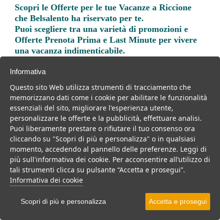
Scopri le
Offerte per le tue Vacanze a Riccione
che Belsalento ha riservato per te.
Puoi scegliere tra una varietà di promozioni e
Offerte Prenota Prima e Last Minute per vivere
una vacanza indimenticabile.
Informativa
Questo sito Web utilizza strumenti di tracciamento che
memorizzano dati come i cookie per abilitare le funzionalità
essenziali del sito, migliorare l'esperienza utente,
Trova la soluzione migliore per la tua prossima
personalizzare le offerte e la pubblicità, effettuare analisi.
vacanza.
Puoi liberamente prestare o rifiutare il tuo consenso ora
cliccando su "Scopri di più e personalizza" o in qualsiasi
Noi di belsalento.it abbiamo selezionato per te le migliori mete, i
momento, accedendo al pannello delle preferenze. Leggi di
migliori servizi, le migliori offerte per il tuo prossimo viaggio.
più sull'informativa dei cookie. Per acconsentire all’utilizzo di
tali strumenti clicca su pulsante “Accetta e prosegui”.
Informativa dei cookie
Villaggi
Residence
Scopri di più e personalizza
Accetta e prosegui