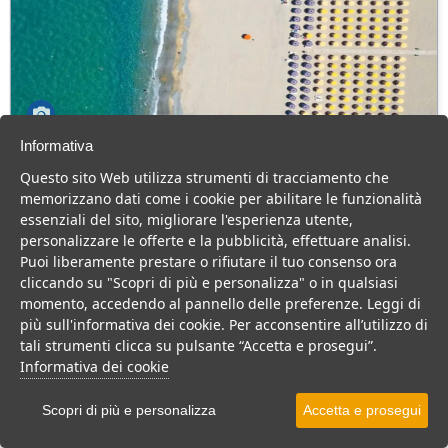
Informativa
Futura Club La Praya
Questo sito Web utilizza strumenti di tracciamento che
Calabria > Calabria tirrenica > Pizzo Calabro
memorizzano dati come i cookie per abilitare le funzionalità
252 Camere
essenziali del sito, migliorare l'esperienza utente,
personalizzare le offerte e la pubblicità, effettuare analisi.
Confortevole Resort 4 stelle in Calabria, nel verde, affacciato sul
Puoi liberamente prestare o rifiutare il tuo consenso ora
mare, con una meravigliosa zona piscina di 1500 mq.
cliccando su "Scopri di più e personalizza" o in qualsiasi
Villaggio
Resort
momento, accedendo al pannello delle preferenze. Leggi di
più sull'informativa dei cookie. Per acconsentire all’utilizzo di
VEDI SU MAPPA
tali strumenti clicca su pulsante “Accetta e prosegui”.
INFO STRUTTURA
Informativa dei cookie
APRI STRUTTURA
Scopri di più e personalizza
Accetta e prosegui