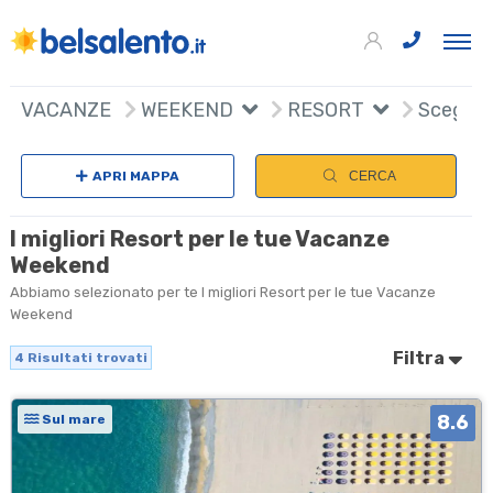
4
+
VACANZE
WEEKEND
RESORT
Scegli n
−
APRI MAPPA
CERCA
I migliori Resort per le tue Vacanze
Weekend
Abbiamo selezionato per te I migliori Resort per le tue Vacanze
Weekend
Filtra
4
Risultati trovati
8.6
Sul mare