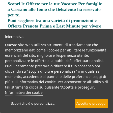
Scopri le
Offerte per le tue Vacanze Per famiglie
a Cassano allo Ionio
che Belsalento ha riservato
per te.
Puoi scegliere tra una varietà di promozioni e
Offerte Prenota Prima e Last Minute per vivere
una vacanza indimenticabile.
Informativa
Questo sito Web utilizza strumenti di tracciamento che
memorizzano dati come i cookie per abilitare le funzionalità
essenziali del sito, migliorare l'esperienza utente,
personalizzare le offerte e la pubblicità, effettuare analisi.
Trova la soluzione migliore per la tua prossima
Puoi liberamente prestare o rifiutare il tuo consenso ora
vacanza.
cliccando su "Scopri di più e personalizza" o in qualsiasi
momento, accedendo al pannello delle preferenze. Leggi di
Noi di belsalento.it abbiamo selezionato per te le migliori mete, i
più sull'informativa dei cookie. Per acconsentire all’utilizzo di
migliori servizi, le migliori offerte per il tuo prossimo viaggio.
tali strumenti clicca su pulsante “Accetta e prosegui”.
Informativa dei cookie
Scopri di più e personalizza
Accetta e prosegui
Villaggi