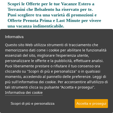
Scopri le
Offerte per le tue Vacanze Estero a
Terrasini
che Belsalento ha riservato per te.
Puoi scegliere tra una varietà di promozioni e
Offerte Prenota Prima e Last Minute per vivere
una vacanza indimenticabile.
Informativa
Questo sito Web utilizza strumenti di tracciamento che
memorizzano dati come i cookie per abilitare le funzionalità
essenziali del sito, migliorare l'esperienza utente,
Trova la soluzione migliore per la tua prossima
personalizzare le offerte e la pubblicità, effettuare analisi.
vacanza.
Puoi liberamente prestare o rifiutare il tuo consenso ora
cliccando su "Scopri di più e personalizza" o in qualsiasi
Noi di belsalento.it abbiamo selezionato per te le migliori mete, i
momento, accedendo al pannello delle preferenze. Leggi di
migliori servizi, le migliori offerte per il tuo prossimo viaggio.
più sull'informativa dei cookie. Per acconsentire all’utilizzo di
tali strumenti clicca su pulsante “Accetta e prosegui”.
Informativa dei cookie
Scopri di più e personalizza
Accetta e prosegui
Mare
Per famiglie
Per coppie