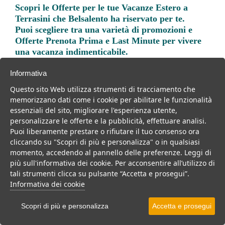
Scopri le
Offerte per le tue Vacanze Estero a
Terrasini
che Belsalento ha riservato per te.
Puoi scegliere tra una varietà di promozioni e
Offerte Prenota Prima e Last Minute per vivere
una vacanza indimenticabile.
Informativa
Questo sito Web utilizza strumenti di tracciamento che
memorizzano dati come i cookie per abilitare le funzionalità
essenziali del sito, migliorare l'esperienza utente,
Trova la soluzione migliore per la tua prossima
personalizzare le offerte e la pubblicità, effettuare analisi.
vacanza.
Puoi liberamente prestare o rifiutare il tuo consenso ora
cliccando su "Scopri di più e personalizza" o in qualsiasi
Noi di belsalento.it abbiamo selezionato per te le migliori mete, i
momento, accedendo al pannello delle preferenze. Leggi di
migliori servizi, le migliori offerte per il tuo prossimo viaggio.
più sull'informativa dei cookie. Per acconsentire all’utilizzo di
tali strumenti clicca su pulsante “Accetta e prosegui”.
Informativa dei cookie
Scopri di più e personalizza
Accetta e prosegui
Mare