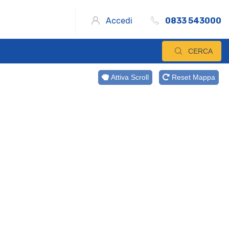
Accedi
0833 543000
CERCA
Attiva Scroll
Reset Mappa