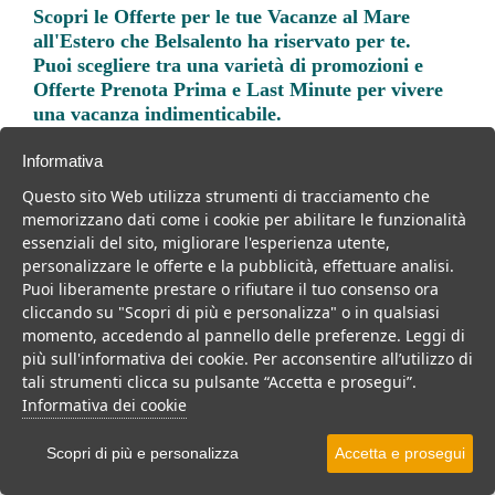
Scopri le
Offerte per le tue Vacanze al Mare
all'Estero
che Belsalento ha riservato per te.
Puoi scegliere tra una varietà di promozioni e
Offerte Prenota Prima e Last Minute per vivere
una vacanza indimenticabile.
Informativa
Questo sito Web utilizza strumenti di tracciamento che
memorizzano dati come i cookie per abilitare le funzionalità
essenziali del sito, migliorare l'esperienza utente,
Trova la soluzione migliore per la tua prossima
personalizzare le offerte e la pubblicità, effettuare analisi.
vacanza.
Puoi liberamente prestare o rifiutare il tuo consenso ora
cliccando su "Scopri di più e personalizza" o in qualsiasi
Noi di belsalento.it abbiamo selezionato per te le migliori mete, i
momento, accedendo al pannello delle preferenze. Leggi di
migliori servizi, le migliori offerte per il tuo prossimo viaggio.
più sull'informativa dei cookie. Per acconsentire all’utilizzo di
tali strumenti clicca su pulsante “Accetta e prosegui”.
Informativa dei cookie
Villaggi
Resort
Hotel
B&b
Centri benessere
Scopri di più e personalizza
Accetta e prosegui