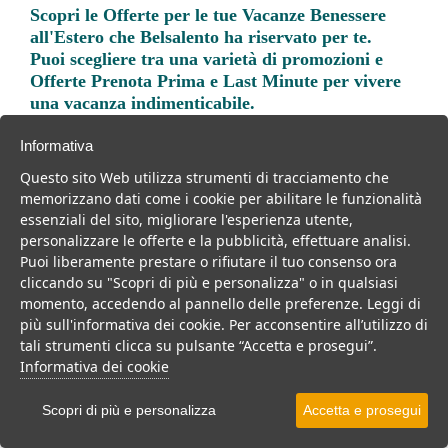
Scopri le
Offerte per le tue Vacanze Benessere
all'Estero
che Belsalento ha riservato per te.
Puoi scegliere tra una varietà di promozioni e
Offerte Prenota Prima e Last Minute per vivere
una vacanza indimenticabile.
Informativa
Questo sito Web utilizza strumenti di tracciamento che
memorizzano dati come i cookie per abilitare le funzionalità
essenziali del sito, migliorare l'esperienza utente,
Trova la soluzione migliore per la tua prossima
personalizzare le offerte e la pubblicità, effettuare analisi.
vacanza.
Puoi liberamente prestare o rifiutare il tuo consenso ora
cliccando su "Scopri di più e personalizza" o in qualsiasi
Noi di belsalento.it abbiamo selezionato per te le migliori mete, i
momento, accedendo al pannello delle preferenze. Leggi di
migliori servizi, le migliori offerte per il tuo prossimo viaggio.
più sull'informativa dei cookie. Per acconsentire all’utilizzo di
tali strumenti clicca su pulsante “Accetta e prosegui”.
Informativa dei cookie
Resort
Hotel
Centri benessere
Scopri di più e personalizza
Accetta e prosegui