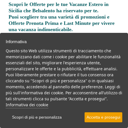
Scopri le
Offerte per le tue Vacanze Estero in
Sicilia
che Belsalento ha riservato per te.
Puoi scegliere tra una varietà di promozioni e
Offerte Prenota Prima e Last Minute per vivere
una vacanza indimenticabile.
Informativa
Questo sito Web utilizza strumenti di tracciamento che
memorizzano dati come i cookie per abilitare le funzionalità
essenziali del sito, migliorare l'esperienza utente,
Trova la soluzione migliore per la tua prossima
personalizzare le offerte e la pubblicità, effettuare analisi.
vacanza.
Puoi liberamente prestare o rifiutare il tuo consenso ora
cliccando su "Scopri di più e personalizza" o in qualsiasi
Noi di belsalento.it abbiamo selezionato per te le migliori mete, i
momento, accedendo al pannello delle preferenze. Leggi di
migliori servizi, le migliori offerte per il tuo prossimo viaggio.
più sull'informativa dei cookie. Per acconsentire all’utilizzo di
tali strumenti clicca su pulsante “Accetta e prosegui”.
Informativa dei cookie
Scopri di più e personalizza
Accetta e prosegui
Mare
Per coppie
Per famiglie