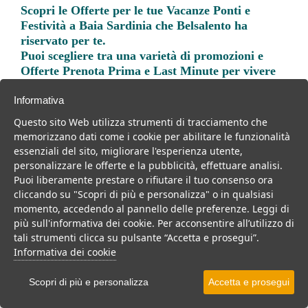
Scopri le
Offerte per le tue Vacanze Ponti e
Festività a Baia Sardinia
che Belsalento ha
riservato per te.
Puoi scegliere tra una varietà di promozioni e
Offerte Prenota Prima e Last Minute per vivere
una vacanza indimenticabile.
Informativa
Questo sito Web utilizza strumenti di tracciamento che
memorizzano dati come i cookie per abilitare le funzionalità
essenziali del sito, migliorare l'esperienza utente,
personalizzare le offerte e la pubblicità, effettuare analisi.
Trova la soluzione migliore per la tua prossima
Puoi liberamente prestare o rifiutare il tuo consenso ora
vacanza.
cliccando su "Scopri di più e personalizza" o in qualsiasi
momento, accedendo al pannello delle preferenze. Leggi di
Noi di belsalento.it abbiamo selezionato per te le migliori mete, i
più sull'informativa dei cookie. Per acconsentire all’utilizzo di
migliori servizi, le migliori offerte per il tuo prossimo viaggio.
tali strumenti clicca su pulsante “Accetta e prosegui”.
Informativa dei cookie
Scopri di più e personalizza
Accetta e prosegui