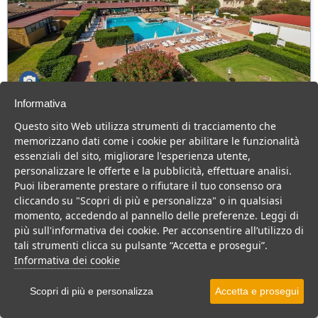
Informativa
Athena Resort
Questo sito Web utilizza strumenti di tracciamento che
Sicilia > Vittoria > Scoglitti
memorizzano dati come i cookie per abilitare le funzionalità
330 Camere
essenziali del sito, migliorare l'esperienza utente,
personalizzare le offerte e la pubblicità, effettuare analisi.
Immerso nel verde, animazione, piscine, buona cucina e mare da
Puoi liberamente prestare o rifiutare il tuo consenso ora
sogno per una vacanza divertente e rilassante.
cliccando su "Scopri di più e personalizza" o in qualsiasi
Villaggio
Resort
Hotel
momento, accedendo al pannello delle preferenze. Leggi di
più sull'informativa dei cookie. Per acconsentire all’utilizzo di
VEDI SU MAPPA
tali strumenti clicca su pulsante “Accetta e prosegui”.
INFO STRUTTURA
Informativa dei cookie
APRI STRUTTURA
Scopri di più e personalizza
Accetta e prosegui