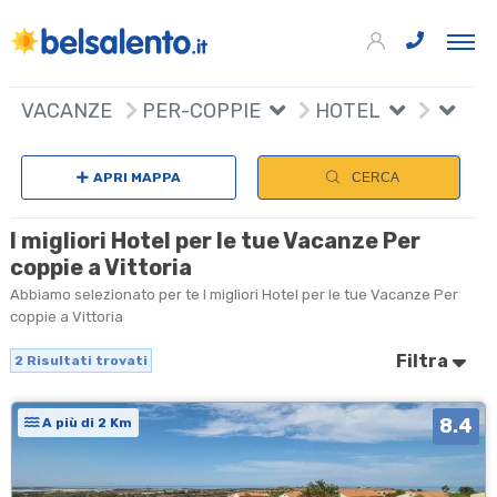
+
VACANZE
PER-COPPIE
HOTEL
−
APRI MAPPA
CERCA
I migliori Hotel per le tue Vacanze Per
coppie a Vittoria
Abbiamo selezionato per te I migliori Hotel per le tue Vacanze Per
coppie a Vittoria
Filtra
2
Risultati trovati
8.4
A più di 2 Km